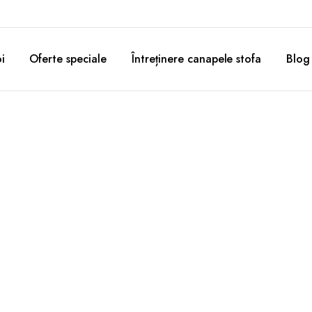
i
Oferte speciale
Întreținere canapele stofa
Blog
 ladă
Mese extensibile
e:
Canapele e
xspring
Măsuțe cafea
tinentale
Console
ctrice
Scaune