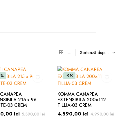
8%
-9%
 CANAPEA
KOMMA CANAPEA
NSIBILA 215 x 96
EXTENSIBILA 200×112
TE-03 CREM
TILLIA-03 CREM
90,00
lei
4.590,00
lei
5.390,00
lei
4.990,00
lei