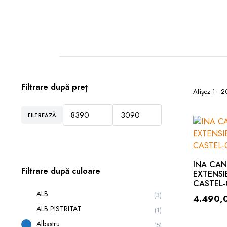
Filtrare după preț
Afișez 1 - 2
FILTREAZĂ
INA CA
Filtrare după culoare
EXTENSI
CASTEL-
ALB
(3)
4.490,
ALB PISTRITAT
(1)
Albastru
(5)