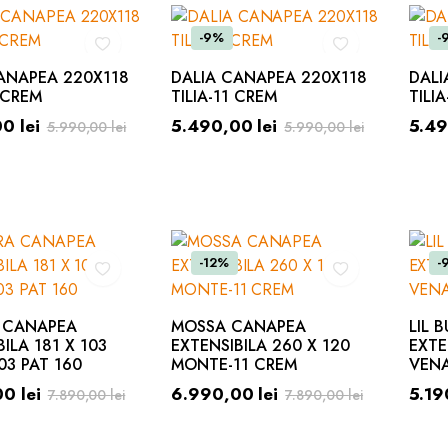
-9%
-
ANAPEA 220X118
DALIA CANAPEA 220X118
DALI
3 CREM
TILIA-11 CREM
TILIA
00
lei
5.490,00
lei
5.4
5.990,00
lei
5.990,00
lei
-12%
-
 CANAPEA
MOSSA CANAPEA
LIL 
ILA 181 X 103
EXTENSIBILA 260 X 120
EXTE
03 PAT 160
MONTE-11 CREM
VENA
00
lei
6.990,00
lei
5.1
7.890,00
lei
7.890,00
lei