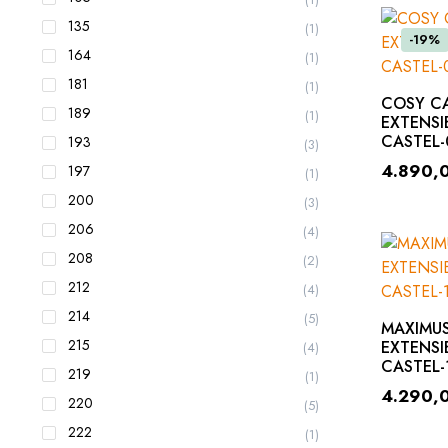
135
(1)
-19%
164
(1)
181
(1)
COSY C
189
(1)
EXTENSI
CASTEL-
193
(3)
4.890,
197
(1)
200
(3)
206
(4)
208
(2)
212
(4)
214
(5)
MAXIMU
215
EXTENSIB
(4)
CASTEL-
219
(1)
4.290,
220
(5)
222
(1)