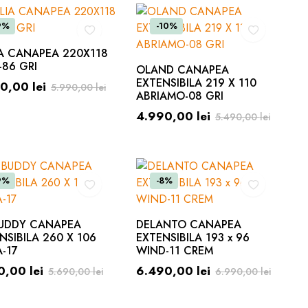
9%
-10%
A CANAPEA 220X118
-86 GRI
OLAND CANAPEA
EXTENSIBILA 219 X 110
90,00
lei
5.990,00
lei
ABRIAMO-08 GRI
4.990,00
lei
5.490,00
lei
9%
-8%
BUDDY CANAPEA
DELANTO CANAPEA
NSIBILA 260 X 106
EXTENSIBILA 193 x 96
-17
WIND-11 CREM
90,00
lei
6.490,00
lei
5.690,00
lei
6.990,00
lei