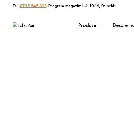
Tel:
0735 545 323
. Program magazin: L-S: 10-19, D: Inchis
Produse
Despre no
Canapele extensibile
Paturi cu
Categori
Colțare extensibile
Paturi Bo
Colțare modulare
Paturi con
Colțare U form
Paturi ele
Fotolii
Saltele
Canapele Chesterfield
Canapele set