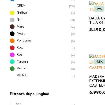
CREM
(28)
-9%
Galben
(5)
DALIA C
Gri
(33)
TILIA-0
Maro
(14)
5.490,
Negru
(2)
Portocaliu
(6)
Rosu
(1)
Roz
(4)
Turcoaz
-12%
(6)
Verde
(10)
VISINIU
(1)
MADERA
EXTENSIB
CASTEL-
6.990,
Filtrează după lungime
105
(1)