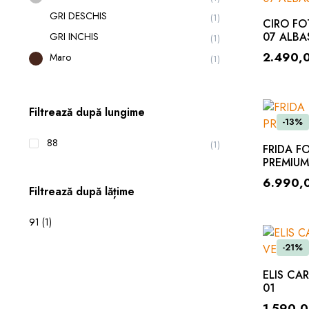
GRI DESCHIS
(1)
CIRO FO
07 ALBA
GRI INCHIS
(1)
2.490,
Maro
(1)
Filtrează după lungime
-13%
88
(1)
FRIDA F
PREMIUM
6.990,
Filtrează după lățime
91
(1)
-21%
ELIS CA
01
1.590,