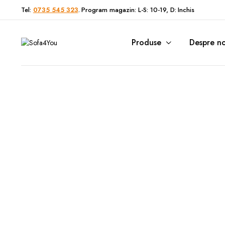
Tel:
0735 545 323
. Program magazin: L-S: 10-19, D: Inchis
Produse
Despre no
Canapele extensibile
Paturi cu
C
Colțare extensibile
Paturi Bo
Colțare modulare
Paturi con
Colțare U form
Paturi ele
Fotolii
Saltele
Canapele Chesterfield
Canapele set