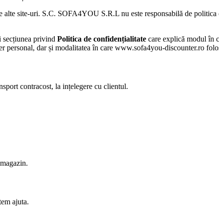
 alte site-uri. S.C. SOFA4YOU S.R.L nu este responsabilă de politica de 
și secțiunea privind
Politica de confidențialitate
care explică modul în 
cter personal, dar și modalitatea în care www.sofa4you-discounter.ro folo
port contracost, la ințelegere cu clientul.
n magazin.
tem ajuta.