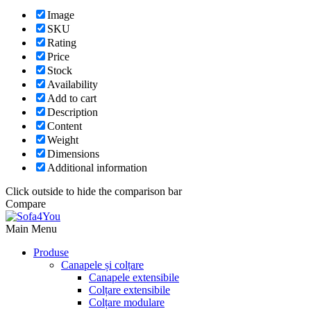
Image
SKU
Rating
Price
Stock
Availability
Add to cart
Description
Content
Weight
Dimensions
Additional information
Click outside to hide the comparison bar
Compare
Main Menu
Produse
Canapele și colțare
Canapele extensibile
Colțare extensibile
Colțare modulare