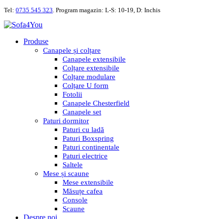
Tel:
0735 545 323
. Program magazin: L-S: 10-19, D: Inchis
Produse
Canapele și colțare
Canapele extensibile
Colțare extensibile
Colțare modulare
Colțare U form
Fotolii
Canapele Chesterfield
Canapele set
Paturi dormitor
Paturi cu ladă
Paturi Boxspring
Paturi continentale
Paturi electrice
Saltele
Mese și scaune
Mese extensibile
Măsuțe cafea
Console
Scaune
Despre noi