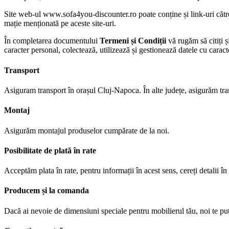
Site web-ul www.sofa4you-discounter.ro poate conține și link-uri către
mație menționată pe aceste site-uri.
În completarea documentului
Termeni și Condiții
vă rugăm să citiți 
caracter personal, colectează, utilizează și gestionează datele cu cara
Transport
Asiguram transport în orașul Cluj-Napoca. În alte județe, asigurăm trans
Montaj
Asigurăm montajul produselor cumpărate de la noi.
Posibilitate de plată în rate
Acceptăm plata în rate, pentru informații în acest sens, cereți detalii î
Producem și la comanda
Dacă ai nevoie de dimensiuni speciale pentru mobilierul tău, noi te pu