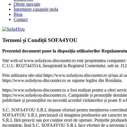
Oferte speciale
Întreținere canapele stofa
Blog
Contact
Termeni și Condiții SOFA4YOU
Prezentul document pune la dispoziția utilizatorilor Regulamentul p
Site web-ul www.sofa4you-discounter.ro este proprietatea companiei
C.U.I.: RO27443514, înregistrată la Registrul Comertului. sub nr. J1
Prin utilizarea site-ului https://www.sofa4you-discounter.ro și/sau al orică
https://www.sofa4you-discounter.ro se supune legilor din România.
https://www.sofa4you-discounter.ro a fost realizat pentru a oferi servi
https://www.sofa4you-discounter.ro. Campaniile și promoțiile derulate d
publicitare și promoțiilor nu necesită acordul vizitatorilor și poate fi 
S.C. SOFA4YOU S.R.L depune eforturi pentru menținerea corectitudinii
SOFA4YOU S.R.L precizează că imaginea produselor are caracter info
S.R.L fără preaviz sau pot conține erori de operare. Prețurile produselo
incomplete, însă S.C. SOFA4YOU S.R.L face eforturi de a prezenta in