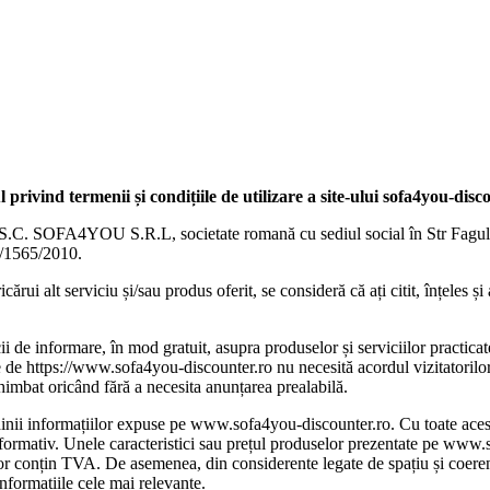
rivind termenii și condițiile de utilizare a site-ului
sofa4you-disco
 S.C. SOFA4YOU S.R.L, societate romană cu sediul social în Str Fagul
2/1565/2010.
rui alt serviciu și/sau produs oferit, se consideră că ați citit, înțeles și a
cii de informare, în mod gratuit, asupra produselor și serviciilor practi
e https://www.sofa4you-discounter.ro nu necesită acordul vizitatorilor s
schimbat oricând fără a necesita anunțarea prealabilă.
 informațiilor expuse pe www.sofa4you-discounter.ro. Cu toate acestea,
rmativ. Unele caracteristici sau prețul produselor prezentate pe www
r conțin TVA. De asemenea, din considerente legate de spațiu și coerența 
formațiile cele mai relevante.