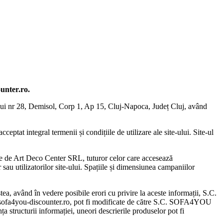
unter.ro.
ui nr 28, Demisol, Corp 1, Ap 15, Cluj-Napoca, Județ Cluj, având
cceptat integral termenii și condițiile de utilizare ale site-ului. Site-ul
cate de Art Deco Center SRL, tuturor celor care accesează
au utilizatorilor site-ului. Spațiile și dimensiunea campaniilor
 având în vedere posibile erori cu privire la aceste informații, S.C.
.sofa4you-discounter.ro, pot fi modificate de către S.C. SOFA4YOU
structurii in­formației, uneori descrierile produselor pot fi