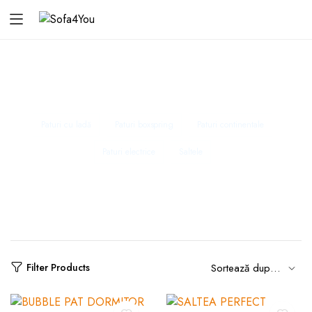
Categorie:
Paturi dormitor
Paturi cu ladă
Paturi boxspring
Paturi continentale
Paturi electrice
Saltele
Filter Products