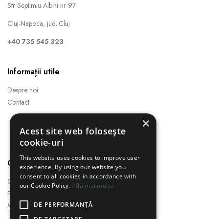
Str Septimiu Albini nr 97
Cluj-Napoca, jud. Cluj
+40 735 545 323
Informații utile
Despre noi
Contact
×
Acest site web folosește
cookie-uri
This website uses cookies to improve user
Categorii
experience. By using our website you
consent to all cookies in accordance with
Canapele și colțare
our Cookie Policy.
Află mai multe
Paturi dormitor
DE PERFORMANȚĂ
Mese și scaune